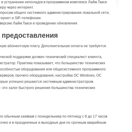
 и устранении неполадок в программном комплексе Лайм.Такси
еру через интерент.
опросам общего системного администрирования локальной сети,
тернет и SIP-телефонии.
версию Лайм.Такси и проведение обновления.
я предоставления
ную абонентскую плату. Дополнительная оплата не требуется.
ческой поддержки должен технический специалист клиента,
стратор. Практика показывает, что большинство технических
пособностью оборудования или общесистемного программного
серверов, прочего оборудования, настройка ОС Windows, ОС
оторые успешно решаются системным администратором.
 это залог быстрого решения большинства технических
о обычным заявкам с понедельника по пятницу с 8 до 17 часов
уточно и в праздничные и выходные дни по срочным аварийным