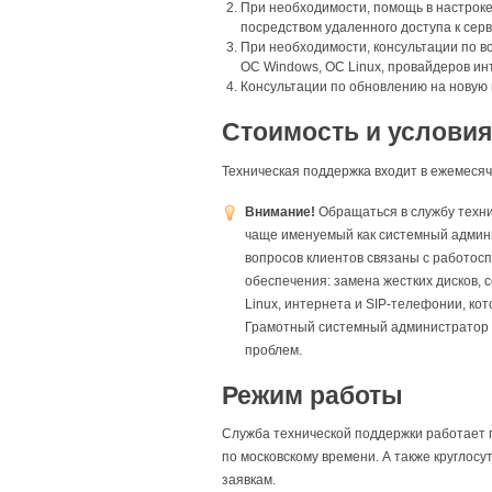
При необходимости, помощь в настроке
посредством удаленного доступа к серв
При необходимости, консультации по в
ОС Windows, ОС Linux, провайдеров ин
Консультации по обновлению на новую 
Стоимость и услови
Техническая поддержка входит в ежемесяч
Внимание!
Обращаться в службу техни
чаще именуемый как системный админи
вопросов клиентов связаны с работос
обеспечения: замена жестких дисков, 
Linux, интернета и SIP-телефонии, к
Грамотный системный администратор -
проблем.
Режим работы
Служба технической поддержки работает п
по московскому времени. А также круглос
заявкам.