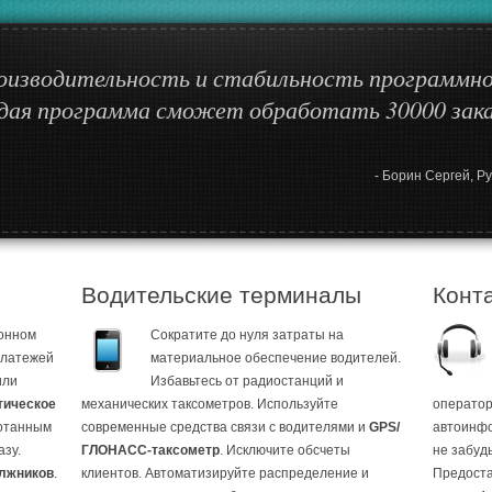
роизводительность и стабильность программн
ждая программа сможет обработать 30000 зака
- Борин Сергей, Р
Водительские терминалы
Конт
ронном
Сократите до нуля затраты на
платежей
материальное обеспечение водителей.
ли
Избавьтесь от радиостанций и
тическое
механических таксометров. Используйте
оператор
ботанным
современные средства связи с водителями и
GPS/
автоинфо
азу.
ГЛОНАСС-таксометр
. Исключите обсчеты
не забуд
олжников
.
клиентов. Автоматизируйте распределение и
Предоста