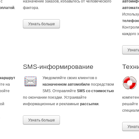
 с
назначение заказов, избавьтесь от человеческого
автоинф
оплатой
.
фактора.
автомати
Использу
телефон
Узнать больше
Контроли
каждого з
Узнат
SMS-информирование
Техн
 маршрут
Уведомляйте своих клиентов о
те на
назначенном автомобиле
посредством
ройте
SMS. Отправляйте
SMS со стоимостью
по окончании поездки. Устраивайте
компете
гой
информационные и рекламные
рассылки
.
решайте 
специали
.
Узнать больше
Узнат