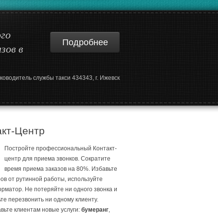
ого
Подробнее
зов в
уководитель службы такси 434343, г. Ижевск
акт-Центр
Постройте профессиональный Контакт-
центр для приема звонков. Сократите
время приема заказов на 80%. Избавьте
ов от рутинной работы, используйте
рматор. Не потеряйте ни одного звонка и
ьте перезвонить ни одному клиенту.
вьте клиентам новые услуги:
бумеранг
,