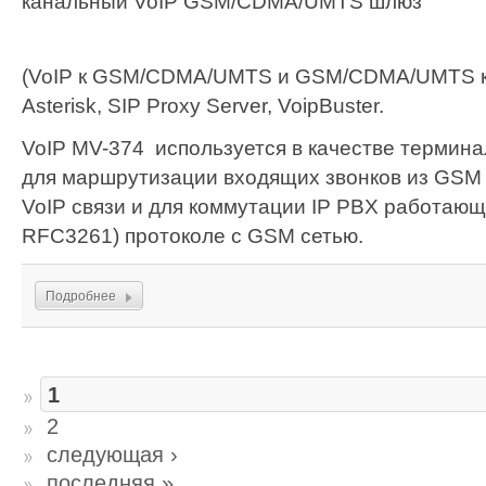
канальный VoIP GSM/CDMA/UMTS шлюз
(VoIP к GSM/CDMA/UMTS и GSM/CDMA/UMTS к 
Asterisk, SIP Proxy Server, VoipBuster.
VoIP MV-374 используется в качестве термина
для маршрутизации входящих звонков из GSM 
VoIP связи и для коммутации IP PBX работающ
RFC3261) протоколе с GSM сетью.
Подробнее
1
2
следующая ›
последняя »